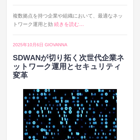
複数拠点を持つ企業や組織において、最適なネッ
トワーク運用と効
続きを読む…
2025年10月6日
GIOVANNA
SDWANが切り拓く次世代企業ネ
ットワーク運用とセキュリティ
変革