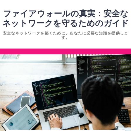
コ
ン
ファイアウォールの真実：安全な
テ
ネットワークを守るためのガイド
ン
安全なネットワークを築くために、あなたに必要な知識を提供しま
ツ
す。
へ
ス
コ
キ
ン
ッ
テ
プ
ン
ツ
へ
ス
キ
ッ
プ