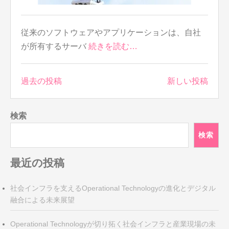
従来のソフトウェアやアプリケーションは、自社
が所有するサーバ
続きを読む…
投
過去の投稿
新しい投稿
稿
ナ
検索
ビ
ゲ
検索
ー
シ
最近の投稿
ョ
ン
社会インフラを支えるOperational Technologyの進化とデジタル
融合による未来展望
Operational Technologyが切り拓く社会インフラと産業現場の未