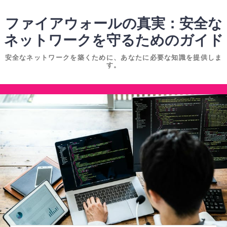
コ
ン
ファイアウォールの真実：安全な
テ
ネットワークを守るためのガイド
ン
安全なネットワークを築くために、あなたに必要な知識を提供しま
ツ
す。
へ
ス
コ
キ
ン
ッ
テ
プ
ン
ツ
へ
ス
キ
ッ
プ