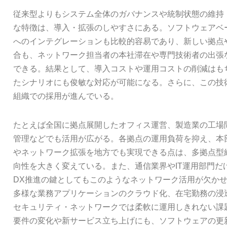
従来型よりもシステム全体のガバナンスや統制状態の維持
な特徴は、導入・拡張のしやすさにある。ソフトウェアベ
へのインテグレーションも比較的容易であり、新しい拠点
合も、ネットワーク担当者の本社滞在や専門技術者の出張
できる。結果として、導入コストや運用コストの削減はも
たシナリオにも俊敏な対応が可能になる。さらに、この技
組織での採用が進んでいる。
たとえば全国に拠点展開したオフィス運営、製造業の工場
管理などでも活用が広がる。各拠点の運用負荷を抑え、本
やネットワーク拡張を地方でも実現できる点は、多拠点型
向性を大きく変えている。また、通信業界やIT運用部門だ
DX推進の鍵としてもこのようなネットワーク活用が欠か
多様な業務アプリケーションのクラウド化、在宅勤務の浸
セキュリティ・ネットワークでは柔軟に運用しきれない課
要件の変化や新サービス立ち上げにも、ソフトウェアの更