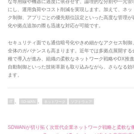
な専用線や機器に過度に依存せず、論理的な分割や一元管
にし、運用負荷やコスト削減を実現します。加えて、ネッ
ク制御、アプリごとの優先順位設定といった高度な管理が
化や拠点追加の際も迅速な対応が可能です。
セキュリティ面でも通信暗号化やきめ細かなアクセス制御
全体のガバナンスも高まります。近年では多拠点展開する
種で導入が進み、組織の柔軟なネットワーク戦略やDX推進
自動制御といった技術革新も取り込みながら、さらなる効
ます。
、
、
IT
SD-WAN
ネットワーク
ソフトウェア
投
SDWANが切り拓く次世代企業ネットワーク戦略と柔軟な