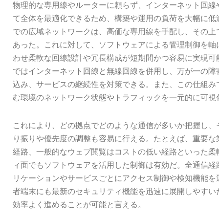
物理的な専用線やルーターに頼らず、インターネット回線
て全体を最適化できるため、構築や運用の負荷を大幅に低
での広域ネットワークは、高価な専用線を手配し、その上
あった。これに対して、ソフトウェアによる管理制御を軸
わせ柔軟な回線設計や冗長構成が短期間かつ容易に実現可
ではインターネット回線と無線回線を併用し、万が一の障
込み、サービスの継続性を対策できる。また、この仕組み
む環境のネットワーク状態やトラフィックを一元的に可視
これにより、どの拠点でどのような通信が多いか把握し、
り振りや優先度の調整も容易に行える。たとえば、重要な
経路、一般的なウェブ閲覧はコストの低い経路といった柔
ィ面でもソフトウェアを活用した制御は有効だ。全通信経
リケーションやサービスごとにアクセス制御や検知機能を
者端末にも最新のセキュリティ機能を迅速に展開しやすい
効率よく進めることが可能と言える。