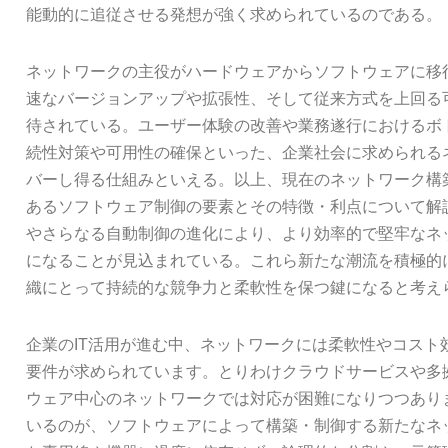
能動的に追従させる発想が強く求められているのである。
ネットワークの主役がハードウェアからソフトウェアに移
速なバージョンアップや拡張性、そして従来方式を上回る
待されている。ユーザー体験の改善や業務遂行におけるボ
続性対策や可用性の確保といった、企業社会に求められる
バーし得る仕組みといえる。以上、現在のネットワーク構
あるソフトウェア制御の要素とその特徴・利点について解
やさらなる自動制御の進化により、より効率的で堅牢なネ
になることが見込まれている。これら新たな潮流を積極的
織にとって持続的な競争力と柔軟性を保つ鍵になると考え
企業のIT活用が進む中、ネットワークには柔軟性やコスト
要件が求められています。とりわけクラウドサービスや多
ウェア中心のネットワークでは対応が困難になりつつあり
いるのが、ソフトウェアによって構築・制御する新たなネ