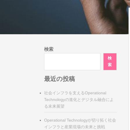
検索
検
索
最近の投稿
社会インフラを支えるOperational
Technologyの進化とデジタル融合によ
る未来展望
Operational Technologyが切り拓く社会
インフラと産業現場の未来と挑戦