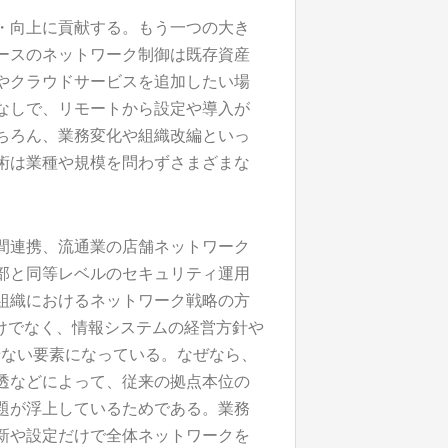
・向上に貢献する。もう一つの大き
ースのネットワーク制御は既存資産
やクラウドサービスを追加したい場
なしで、リモートから設定や導入が
ちろん、業務変化や組織改編といっ
術は業種や規模を問わずさまざまな
間連携、流通業の店舗ネットワーク
部と同等レベルのセキュリティ運用
組織におけるネットワーク戦略の方
けでなく、情報システムの経営方針や
せない要素になっている。なぜなら、
透などによって、従来の拠点本位の
題が浮上しているためである。業務
新や設定だけで全体ネットワークを