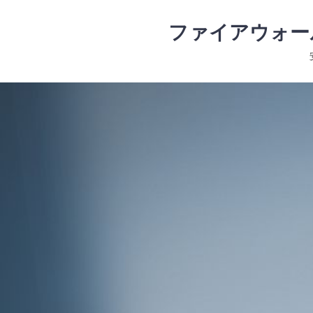
コ
ン
ファイアウォー
テ
ン
ツ
コ
へ
ン
ス
テ
キ
ン
ッ
ツ
プ
へ
ス
キ
ッ
プ