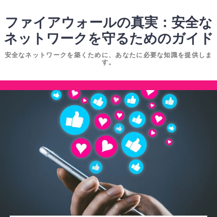
コ
ン
ファイアウォールの真実：安全な
テ
ネットワークを守るためのガイド
ン
安全なネットワークを築くために、あなたに必要な知識を提供しま
ツ
す。
へ
ス
コ
キ
ン
ッ
テ
プ
ン
ツ
へ
ス
キ
ッ
プ