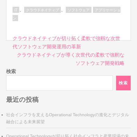
、
、
IT
クラウドネイティブ
ソフトウェア
アプリケーショ
ン
投
クラウドネイティブが切り拓く柔軟で強靱な次世
稿
代ソフトウェア開発運用の革新
ナ
クラウドネイティブが導く次世代の柔軟で強靭な
ビ
ソフトウェア開発戦略
ゲ
検索
ー
シ
検索
ョ
ン
最近の投稿
社会インフラを支えるOperational Technologyの進化とデジタル
融合による未来展望
Operational Technologyが切り拓く社会インフラと産業現場の未