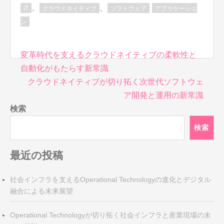
、
、
IT
クラウドネイティブ
ソフトウェア
アプリケーショ
ン
投
変革時代を支えるクラウドネイティブの柔軟性と
稿
自動化がもたらす新常識
ナ
クラウドネイティブが切り拓く次世代ソフトウェ
ビ
ア開発と運用の新常識
ゲ
検索
ー
シ
検索
ョ
ン
最近の投稿
社会インフラを支えるOperational Technologyの進化とデジタル
融合による未来展望
Operational Technologyが切り拓く社会インフラと産業現場の未