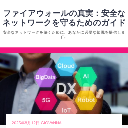
コ
ン
ファイアウォールの真実：安全な
テ
ネットワークを守るためのガイド
ン
安全なネットワークを築くために、あなたに必要な知識を提供しま
ツ
す。
へ
ス
コ
キ
ン
ッ
テ
プ
ン
ツ
へ
ス
キ
ッ
2025年8月12日
GIOVANNA
プ